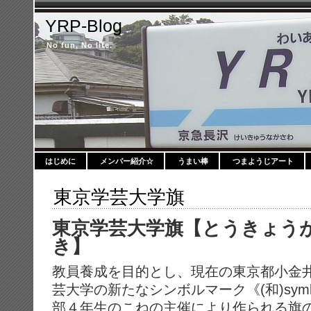
YRP-Blog
No fun, No life.
はじめに
メンバー紹介☆
うまい棒
つまようじアート
東京学芸大学旗
東京学芸大学旗【とうきょう
き】
教員養成を目的とし、現在の東京都小金
芸大学の新たなシンボルマーク《(和)symb
部４年生のこねの主催により作られる旗