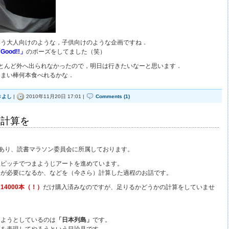
いう大人向けのような，子供向けのような企画ですね．
Good!!」
のポーズをしてました（笑）
とんど外へ出られなかったので，明日は行きたいなーと思います．
うまい棒何本食べれるかな．
きよし
|
2010年11月20日 17:01 |
Comments (1)
い計算を
あり、読書マラソン委員会に所属しております。
急ピッチでつまようじアートを進めています。
じが必要になるか、などを（今さら）計算した過程のお話です。
に
14000本（！）
だけ購入済みなのですが、足りるかどうかの計算をしていませ
しようとしているのは
「日本列島」
です。