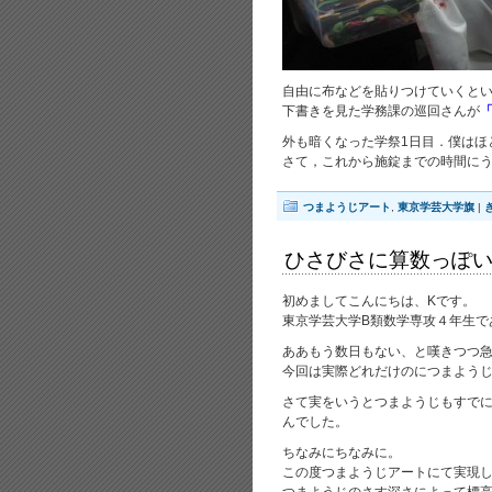
自由に布などを貼りつけていくと
下書きを見た学務課の巡回さんが
「
外も暗くなった学祭1日目．僕はほ
さて，これから施錠までの時間に
つまようじアート
,
東京学芸大学旗
|
ひさびさに算数っぽ
初めましてこんにちは、Kです。
東京学芸大学B類数学専攻４年生で
ああもう数日もない、と嘆きつつ
今回は実際どれだけのにつまよう
さて実をいうとつまようじもすで
んでした。
ちなみにちなみに。
この度つまようじアートにて実現