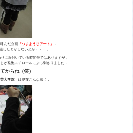
を呼んだ企画
「つまようじアート」
．
避したとかしないとか・・・．
終わりに近付いている時間帯ではありますが，
うじが発泡スチロールにぶっ刺さりました．
ってからね（笑）
学芸大学旗」
は現在こんな感じ．