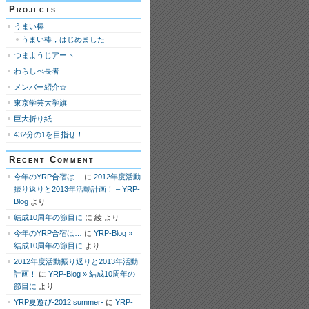
Projects
うまい棒
うまい棒，はじめました
つまようじアート
わらしべ長者
メンバー紹介☆
東京学芸大学旗
巨大折り紙
432分の1を目指せ！
Recent Comment
今年のYRP合宿は…
に
2012年度活動
振り返りと2013年活動計画！ – YRP-
Blog
より
結成10周年の節目に
に
綾
より
今年のYRP合宿は…
に
YRP-Blog »
結成10周年の節目に
より
2012年度活動振り返りと2013年活動
計画！
に
YRP-Blog » 結成10周年の
節目に
より
YRP夏遊び-2012 summer-
に
YRP-