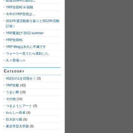
結成10周年の節目に
YRP合宿#2 in 箱根
今年のYRP合宿は…
2012年度活動振り返りと2013年活動
計画！
YRP夏遊び-2012 summer-
YRP合宿#1
YRP-Blogは永久に不滅です
ウォーリー見てたら遅刻した。
久々登場っ☆
Category
432分の1を目指せ！
(3)
YRP全般
(43)
うまい棒
(19)
その他
(16)
つまようじアート
(3)
わらしべ長者
(6)
巨大折り紙
(6)
東京学芸大学旗
(8)