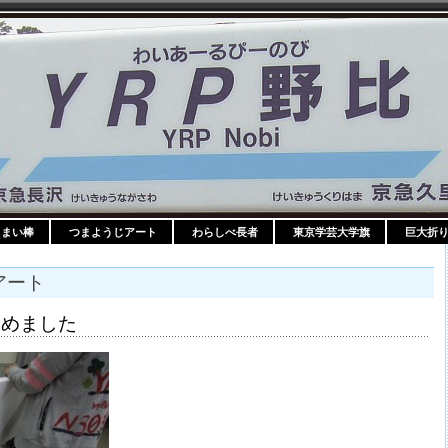
うまい棒
つまようじアート
わらしべ長者
東京学芸大学旗
巨大折
じアート
じめました