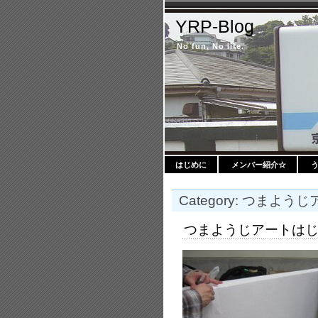
YRP-Blog
No fun, No life.
はじめに
メンバー紹介☆
Category: つまよう
つまようじアートは