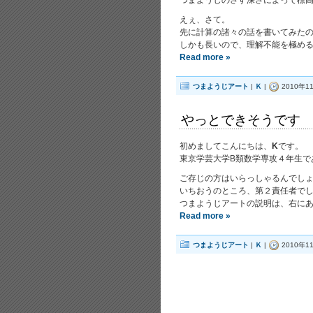
つまようじのさす深さによって標
えぇ、さて。
先に計算の諸々の話を書いてみたの
しかも長いので、理解不能を極め
Read more »
つまようじアート
|
Ｋ
|
2010年11
やっとできそうです
初めましてこんにちは、
K
です。
東京学芸大学B類数学専攻４年生で
ご存じの方はいらっしゃるんでし
いちおうのところ、第２責任者で
つまようじアートの説明は、右に
Read more »
つまようじアート
|
Ｋ
|
2010年11