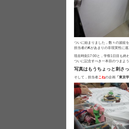
ついに始まりました，数々の波紋
担当者の
K
があまりの非現実性に逃
現在時刻17:00と，学祭1日目も
ついに記念すべき一本目のつまよ
写真はもうちょっと刺さ
そして，担当者
こね
の企画
「東京