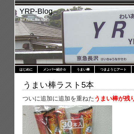
YRP-Blog
No fun, No life.
はじめに
メンバー紹介☆
うまい棒
つまようじアート
うまい棒ラスト5本
ついに追加に追加を重ねた
うまい棒が残り