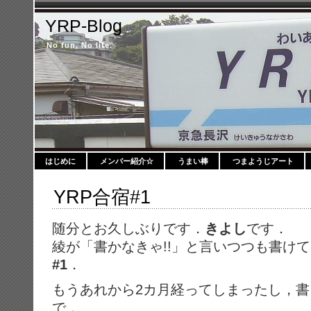
YRP-Blog
No fun, No life.
はじめに
メンバー紹介☆
うまい棒
つまようじアート
YRP合宿#1
随分とお久しぶりです．
きよし
です．
綾が「書かなきゃ!!」と言いつつも書け
#1
．
もうあれから2カ月経ってしまったし，
で，