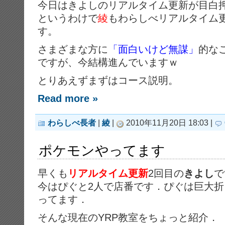
今日はきよしのリアルタイム更新が目白
というわけで
綾
もわらしべリアルタイム
す。
さまざまな方に
「面白いけど無謀」
的な
ですが、今結構進んでいますｗ
とりあえずまずはコース説明。
Read more »
わらしべ長者
|
綾
|
2010年11月20日 18:03 |
ポケモンやってます
早くも
リアルタイム更新
2回目の
きよし
で
今はぴぐと2人で店番です．ぴぐは巨大折
ってます．
そんな現在のYRP教室をちょっと紹介．