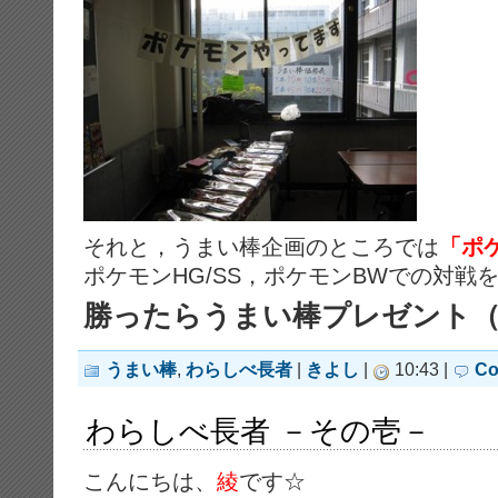
それと，うまい棒企画のところでは
「ポ
ポケモンHG/SS，ポケモンBWでの対戦
勝ったらうまい棒プレゼント
うまい棒
,
わらしべ長者
|
きよし
|
10:43 |
Co
わらしべ長者 －その壱－
こんにちは、
綾
です☆