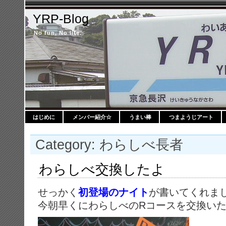
YRP-Blog
No fun, No life.
はじめに
メンバー紹介☆
うまい棒
つまようじアート
Category: わらしべ長者
わらしべ交換したよ
せっかく
初登場のナイト
が書いてくれま
今朝早くにわらしべのRコースを交換い