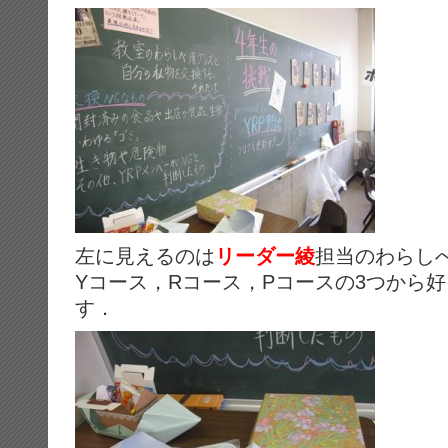
左に見えるのは
リーダー綾
担当のわらし
Yコース，Rコース，Pコースの3つから
す．