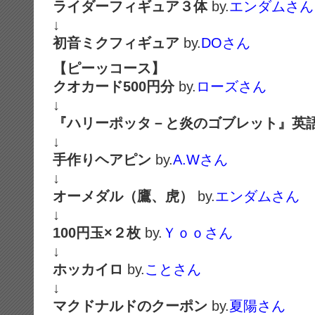
ライダーフィギュア３体
by.
エンダムさん
↓
初音ミクフィギュア
by.
DOさん
【ピーッコース】
クオカード500円分
by.
ローズさん
↓
『ハリーポッタ－と炎のゴブレット』英
↓
手作りヘアピン
by.
A.Wさん
↓
オーメダル（鷹、虎）
by.
エンダムさん
↓
100円玉×２枚
by.
Ｙｏｏさん
↓
ホッカイロ
by.
ことさん
↓
マクドナルドのクーポン
by.
夏陽さん