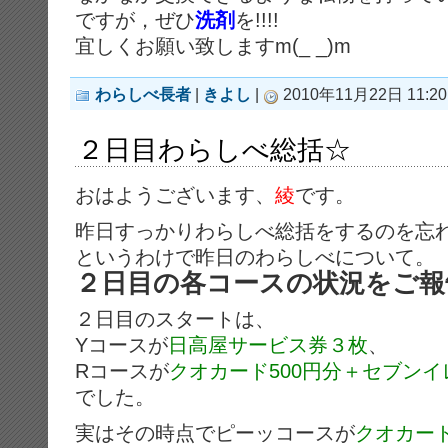
ですが，ぜひ
洗剤
を!!!!
宜しくお願い致しますm(_ _)m
わらしべ長者
|
きよし
|
2010年11月22日 11:20
２日目わらしべ総括☆
おはようございます、
綾
です。
昨日すっかりわらしべ総括をするのを忘
というわけで昨日のわらしべについて。
２日目の各コースの状況をご報
２日目のスタートは、
Yコースが
日高屋サービス券３枚
、
Rコースが
クオカード500円分＋セブン
でした。
実はその時点でピーッコースが
クオカード