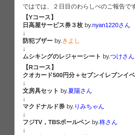
ではでは、２日目のわらしべのご報告で
【Yコース】
日高屋サービス券３枚
by.
nyan1220さん
↓
防犯ブザー
by.
きよし
↓
ムシキングのレジャーシート
by.
つけさん
【Rコース】
クオカード500円分＋セブンイレブンイ
↓
文房具セット
by.
夏陽さん
↓
マクドナルド券
by.
りみちゃん
↓
フジTV，TBSボールペン
by.
柊さん
↓