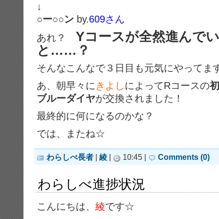
↓
○ー○○ン
by.
609さん
Yコースが全然進んで
あれ？
と……？
そんなこんなで３日目も元気にやってま
あ、朝早々に
きよし
によってRコースの
ブルーダイヤ
が交換されました！
最終的に何になるのかな？
では、またね☆
わらしべ長者
|
綾
|
10:45 |
Comments (0)
わらしべ進捗状況
こんにちは、
綾
です☆