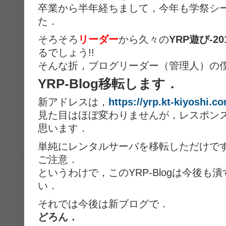
卒業から半年経ちまして，今年も学祭シ
た．
そろそろ
リーダー
から久々の
YRP遊び-2
るでしょう!!
そんな折，ブログリーダー（管理人）の
YRP-Blog移転します．
新アドレスは，
https://yrp.kt-kiyoshi.c
見た目はほぼ変わりませんが，レスポン
思います．
単純にレンタルサーバを移転しただけで
ご注意．
というわけで，このYRP-Blogは今後
い．
それでは今後は新ブログで．
どろん．