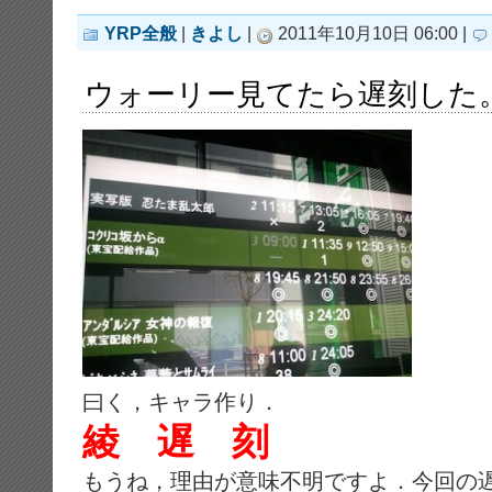
YRP全般
|
きよし
|
2011年10月10日 06:00 |
ウォーリー見てたら遅刻した
曰く，キャラ作り．
綾 遅 刻
もうね，理由が意味不明ですよ．今回の