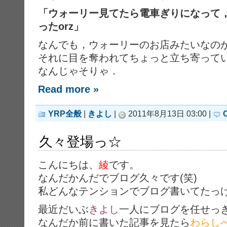
「ウォーリー見てたら電車ぎりになって
ったorz」
なんでも，ウォーリーのお店みたいなのが
それに目を奪われてちょっと立ち寄って
なんじゃそりゃ．
Read more »
YRP全般
|
きよし
|
2011年8月13日 03:00 |
久々登場っ☆
こんにちは、
綾
です。
なんだかんだでブログ久々です(笑)
私どんなテンションでブログ書いてたっ
最近だいぶ
きよし
一人にブログを任せっ
なんだか前に書いた記事を見たら
わらし