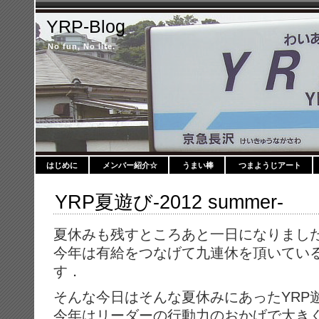
YRP-Blog
No fun, No life.
はじめに
メンバー紹介☆
うまい棒
つまようじアート
YRP夏遊び-2012 summer-
夏休みも残すところあと一日になりまし
今年は有給をつなげて九連休を頂いてい
す．
そんな今日はそんな夏休みにあったYRP
今年はリーダーの行動力のおかげで大き