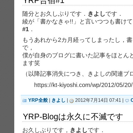
YRP合宿#1
随分とお久しぶりです．
きよし
です．
綾が「書かなきゃ!!」と言いつつも書け
#1
．
もうあれから2カ月経ってしまったし，
で，
僕が自身のブログに書いた記事をほとん
ます笑
（以降記事消失につき、きよしの関連ブ
https://kt-kiyoshi.com/wp/2012/05/2
YRP全般
|
きよし
|
2012年7月14日 07:41 |
YRP-Blogは永久に不滅です
お久しぶりです，
きよし
です．